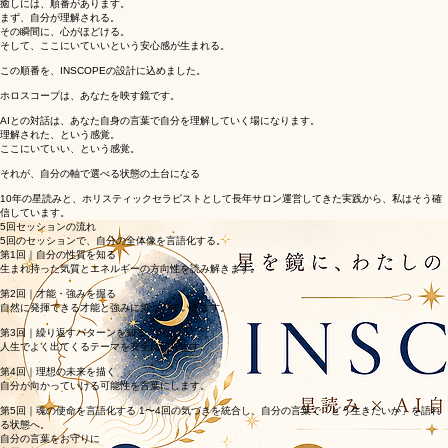
27年間・約23,000回のボディセッションで見てきたクライアントの変化と、私自身が癒されてきた
過程。
その両方が、このメソッドの土台です。
癒しには、順番があります。
まず、自分が理解される。
その瞬間に、心がほどける。
そして、ここにいていいという安心感が生まれる。
この順番を、INSCOPEの設計に込めました。
ホロスコープは、あなたを映す鏡です。
AIとの対話は、あなた自身の言葉で自分を理解していく場になります。
理解された、という感覚。
ここにいていい、という感覚。
それが、自分の軸で選べる状態の土台になる
10年の星読みと、ホリスティックセラピストとして長年サロン運営してきた実践から、私はそう確
信しています。
5回セッションの流れ
5回のセッションで、自分の全体像を言語化する。
第1回｜自分の性質を知る
生まれ持った気質とエネルギーの方向性を読み解きます。
第2回｜才能・強みを掘る
自然に発揮できる才能と強みに気づいていきます。
第3回｜繰り返すパターンを知る
人生でよく出てくるテーマを安全に知ります。
第4回｜理想の未来を描く
自分が向かっていける可能性を言葉にします。