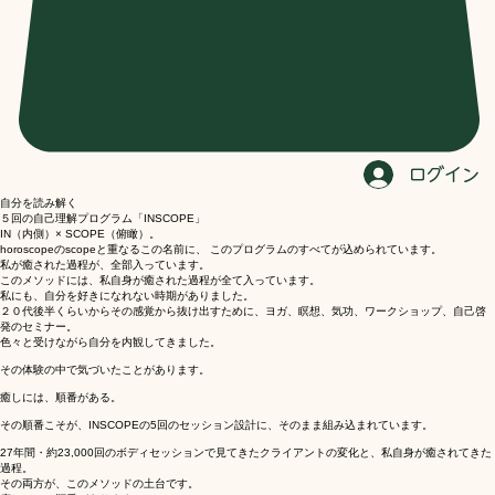
ログイン
自分を読み解く
５回の自己理解プログラム「INSCOPE」
IN（内側）× SCOPE（俯瞰）。
horoscopeのscopeと重なるこの名前に、 このプログラムのすべてが込められています。
私が癒された過程が、全部入っています。
このメソッドには、私自身が癒された過程が全て入っています。
私にも、自分を好きになれない時期がありました。
２０代後半くらいからその感覚から抜け出すために、ヨガ、瞑想、気功、ワークショップ、自己啓
発のセミナー。
色々と受けながら自分を内観してきました。
その体験の中で気づいたことがあります。
癒しには、順番がある。
その順番こそが、INSCOPEの5回のセッション設計に、そのまま組み込まれています。