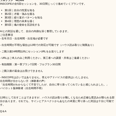
第一章プラン ¥3,000
第1回「自分の性質を知る」のみを、7日間ご利用いただけます。
フルプラン ¥8,000
INSCOPEの全5回セッションを、30日間じっくり進めていくプランです。
第1回｜自分の性質を知る
第2回｜才能・強みを掘る
第3回｜繰り返すパターンを知る
第4回｜理想の未来を描く
第5回｜魂の使命を言語化する
AIとの対話を通して、自分の内側を深く整理していきます。
ご注意事項
- 生年月日・出生時間・出生地が必要です
- 出生時間が不明な場合は12時での対応が可能です（ハウス読み取りに制限あり）
- ご購入後24時間以内にセッションURLをお送りします
- URLはご本人のみご利用ください。第三者への譲渡・共有はご遠慮ください
- 有効期限：第一章プラン7日間・フルプラン30日間
- ご購入後の返金はお受けできません
- INSCOPEは占いではありません。答えやアドバイスの提供はいたしません
出生時間が分からない方（体験者の声）
「出生時間がわからなくて不安でしたが、自分に寄り添ってくれていると感じられました。」
パイロット版体験者（出生時間不明）
12時として出すことはできますが、ハウスの読み取りが難しくなるため正確な星読みが限られる部
分があります。それでも、サインとアスペクトからあなたの本質に寄り添った対話は十分に可能で