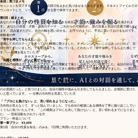
第5回｜魂の使命を言語化する 1〜4回の気づきを統合し、自分の言葉で「どう生きたいか」を語れ
る状態へ。
​自分の言葉をお守りに
各回：気づきメモ
​セッションを完了するたびに、 その回で生まれた気づきがまとめられます。 テキストファイルでダ
ウンロードして、 いつでも読み返せる形で保存できます。
第5回：総まとめ
あなたのホロスコープデータと 5回分の気づきを統合した、 あなただけのレポートが生成されま
す。 あなたの本質・才能・成長のテーマ・ これからの可能性が、 星の言葉と対話の言葉で綴られ
ます。 読み返すたびに、自分の軸を思い出せる。 お守りのように、手元に置いておけるものです。
体験者の声
「背中を押してもらえた」
退職して次のステップを迷っていた時期に受けました。チャレンジしたいことはあったけれど、自
信が持てずにいました。でも星読みでも「向いている」とわかって、背中を押してもらえた感じで
す。 — 転機を迎えていた方
「知識と感情が、やっと繋がった」
星読みの知識は少しあったのですが、自己理解まで落とし込めていない状態でした。会話のやり取
りを通じて、今まで学んできた知識と感じてきた感情が繋がって、理解が深まりました。 — 星読み
を学んでいる方
「誰にも理解されなかったことが、やっと腑に落ちた」
停滞している理由が自分でも分からなかったのですが「やる気の問題ではなく、仕事や立場そのも
のが原因だった」と気づけました。自分の個性や強みも引き出してもらえました。定期的に受けた
いと思っています。 — 仕事の方向性を見直していた方
「『プロにも負けない』と、言い切れるようになった」
方向性が見えなくて、ずっと悩んでいました。でも自分の根源にある感情を丁寧に掘り起こしてい
くうちに気づいたんです。「この感覚はプロにも決して負けない」と、言い切れるまでになりまし
た。 — 芸術活動をされている方
プラン・料金について